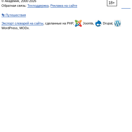
© Академик, 2000-2026
18+
Обратная связь:
Техподдержка
,
Реклама на сайте
👣 Путешествия
Экспорт словарей на сайты
, сделанные на PHP,
Joomla,
Drupal,
WordPress, MODx.